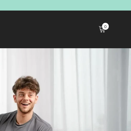
teď
0
0
polož.