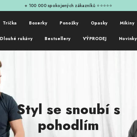
💰 Velké úspory s balíčky!
Nakupuj 
Trička
Boxerky
Ponožky
Opasky
Mikiny
Dlouhé rukávy
Bestsellery
VÝPRODEJ
Novinky
Styl se snoubí s
pohodlím