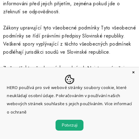
informováni před jejich přijetím, zejména pokud jde o
zřeknutí se odpovědnosti.
Zákony upravující tyto všeobecné podmínky Tyto všeobecné
podmínky se řídí právními předpisy Slovinské republiky.
Veškeré spory vyplývající z těchto všeobecných podmínek
podléhají jurisdikci soudů ve Slovinské republice.
Změna těchto všeobecných podmínek Nejste oprávněni
měnit jakékoli ustanovení uvedené v těchto všeobecných
podmínkách nebo odmítnout (zcela nebo zčásti) platnost
HERO používá pro své webové stránky soubory cookie, které
kteréhokoli z uvedených ustanovení. Společnost je
neukládají osobní údaje. Pokračováním v používání našich
oprávněna tyto všeobecné podmínky kdykoli změnit.
webových stránek souhlasíte s jejich používáním.
Více informací
Veškeré změny budou zveřejněny na webových stránkách.
o ochraně
Pokud budete pokračovat v používání webových stránek,
má se za to, že souhlasíte se změnami platnými v
Potvrzuji
příslušných obdobích. Pokud se změnami nesouhlasíte,