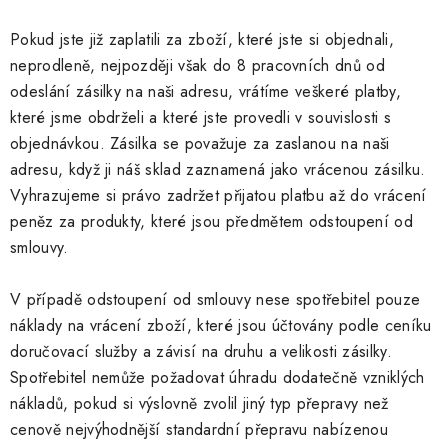
Pokud jste již zaplatili za zboží, které jste si objednali,
neprodleně, nejpozději však do 8 pracovních dnů od
odeslání zásilky na naši adresu, vrátíme veškeré platby,
které jsme obdrželi a které jste provedli v souvislosti s
objednávkou. Zásilka se považuje za zaslanou na naši
adresu, když ji náš sklad zaznamená jako vrácenou zásilku.
Vyhrazujeme si právo zadržet přijatou platbu až do vrácení
peněz za produkty, které jsou předmětem odstoupení od
smlouvy.
V případě odstoupení od smlouvy nese spotřebitel pouze
náklady na vrácení zboží, které jsou účtovány podle ceníku
doručovací služby a závisí na druhu a velikosti zásilky.
Spotřebitel nemůže požadovat úhradu dodatečně vzniklých
nákladů, pokud si výslovně zvolil jiný typ přepravy než
cenově nejvýhodnější standardní přepravu nabízenou