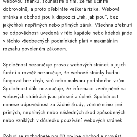
webovou stránku, souhlasíte s tím, že tak učiníte
dobrovolně, a proto přebíráte veškerá rizika. Webová
stránka a obchod jsou k dispozici „tak, jak jsou“, bez
jakýchkoli nepřímých nebo přímých záruk. Všechna zřeknutí
se odpovědnosti uvedená v této kapitole nebo kdekoli jinde
v těchto všeobecných podmínkách platí v maximálním
rozsahu povoleném zákonem.
Společnost nezaručuje provoz webových stránek a jejich
funkcí a rovněž nezaručuje, že webové stránky budou
fungovat bez chyb, virů nebo malwaru podobného virům.
Společnost dále nezaručuje, že informace zveřejněné na
webových stránkách jsou přesné a úplné. Společnost
nenese odpovědnost za žádné škody, včetně mimo jiné:
přímých, nepřímých nebo následných škod způsobených
nebo vzniklých v důsledku používání webových stránek.
Pokud se rozhodnete použít on-line obchod a provést