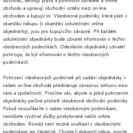
obchodu, definují práva a povinnosti uživatele a online
obchodu a upravují obchodní vztahy mezi on-line
obchodem a kupujícím. Všeobecné podmínky, které platí v
okamžiku nákupu (v okamžiku uskutečnění online
objednávky), jsou pro kupujícího závazné. Při každém
uskutečnění objednávky bude uživatel informován o těchto
všeobecných podmínkách. Odesláním objednávky uživatel
potvrzuje, že byl informován o těchto všeobecných
podmínkách.
Potvrzení všeobecných podmínek při zadání objednávky v
našem on-line obchodě představuje závaznou smlouvu mezi
vámi a společností. Prosíme vás, abyste si před potvrzením
objednávky pečlivě přečetli všeobecné obchodní podmínky.
Pokud nesouhlasíte s našimi všeobecnými podmínkami,
nemůžete využívat služby poskytované naším online
obchodem. Rovněž není možné souhlasit s všeobecnými
podmínkami jen částečně. Chcete-li dokončit nákup, musíte