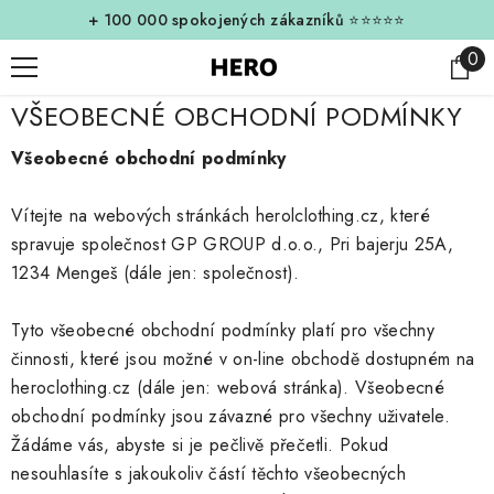
Přejít k obsahu
💰 Velké úspory s balíčky!
Nakupuj teď
0
0
pol
VŠEOBECNÉ OBCHODNÍ PODMÍNKY
Všeobecné obchodní podmínky
Vítejte na webových stránkách herolclothing.cz, které
spravuje společnost GP GROUP d.o.o., Pri bajerju 25A,
1234 Mengeš (dále jen: společnost).
Tyto všeobecné obchodní podmínky platí pro všechny
činnosti, které jsou možné v on-line obchodě dostupném na
heroclothing.cz (dále jen: webová stránka). Všeobecné
obchodní podmínky jsou závazné pro všechny uživatele.
Žádáme vás, abyste si je pečlivě přečetli. Pokud
nesouhlasíte s jakoukoliv částí těchto všeobecných