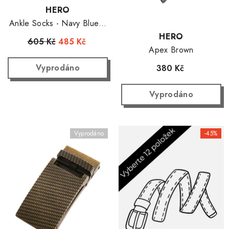
Dodavatel:
HERO
Ankle Socks - Navy Blue 4
párů(39-45)
Dodavatel:
HERO
605 Kč
485 Kč
Apex Brown
Vyprodáno
380 Kč
Vyprodáno
Vyprodáno
-45%