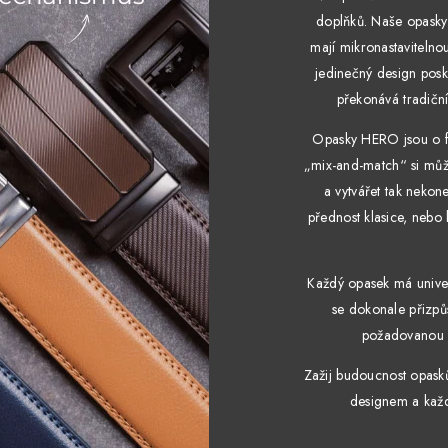
doplňků. Naše opasky 
mají mikronastavitelnou
jedinečný design posk
překonává tradiční 
Opasky HERO jsou o fl
„mix-and-match“ si můž
a vytvářet tak nekon
přednost klasice, nebo
Každý opasek má univerz
se dokonale přizpů
požadovanou d
Zažij budoucnost opas
designem a každý