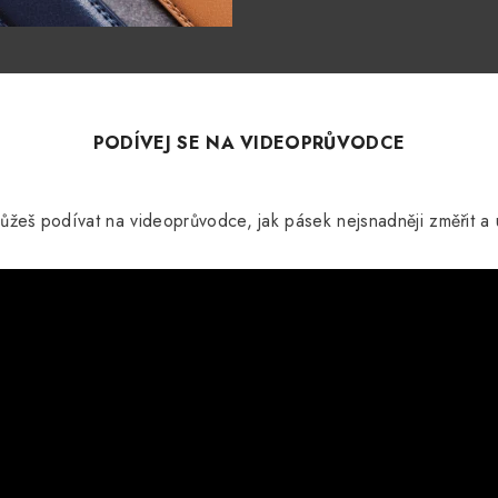
PODÍVEJ SE NA VIDEOPRŮVODCE
ůžeš podívat na videoprůvodce, jak pásek nejsnadněji změřit a u