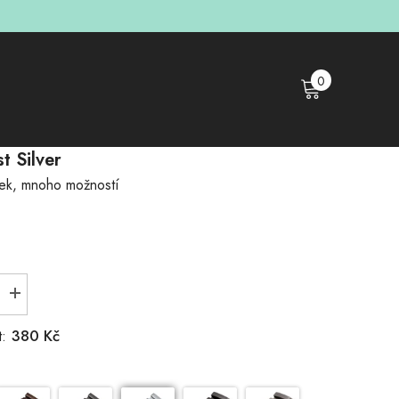
0
0
polož.
t Silver
ek, mnoho možností
Zvýšit
množství
produktu
380 Kč
t:
Minimalist
Silver