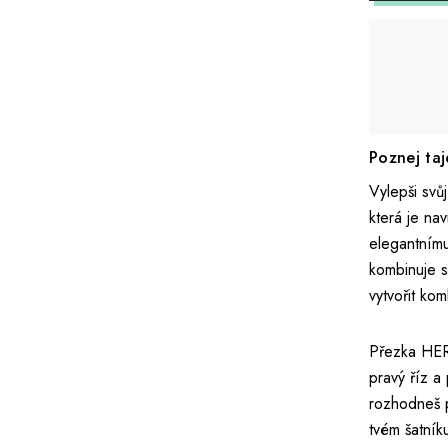
Poznej ta
Vylepši sv
která je nav
elegantním
kombinuje 
vytvořit ko
Přezka HER
pravý říz a
rozhodneš p
tvém šatník