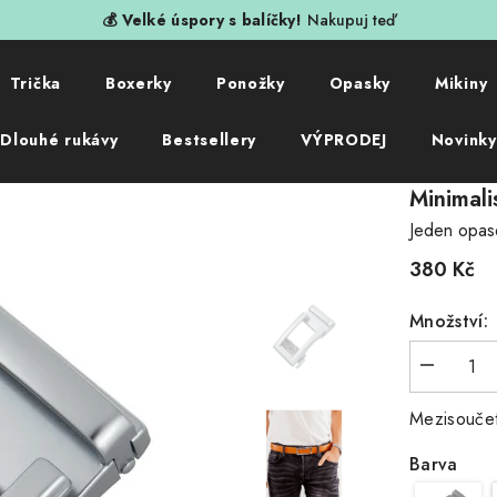
💰 Velké úspory s balíčky!
Nakupuj teď
Trička
Boxerky
Ponožky
Opasky
Mikiny
Dlouhé rukávy
Bestsellery
VÝPRODEJ
Novinky
Minimalis
Jeden opas
380 Kč
Množství:
Snížit
množství
produktu
Mezisouče
Minimalist
Silver
Barva