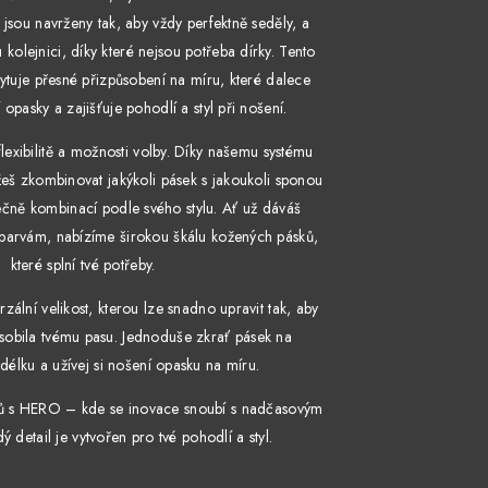
jsou navrženy tak, aby vždy perfektně seděly, a
 kolejnici, díky které nejsou potřeba dírky. Tento
ytuje přesné přizpůsobení na míru, které dalece
opasky a zajišťuje pohodlí a styl při nošení.
exibilitě a možnosti volby. Díky našemu systému
eš zkombinovat jakýkoli pásek s jakoukoli sponou
ečně kombinací podle svého stylu. Ať už dáváš
 barvám, nabízíme širokou škálu kožených pásků,
které splní tvé potřeby.
ální velikost, kterou lze snadno upravit tak, aby
sobila tvému pasu. Jednoduše zkrať pásek na
élku a užívej si nošení opasku na míru.
ků s HERO – kde se inovace snoubí s nadčasovým
 detail je vytvořen pro tvé pohodlí a styl.