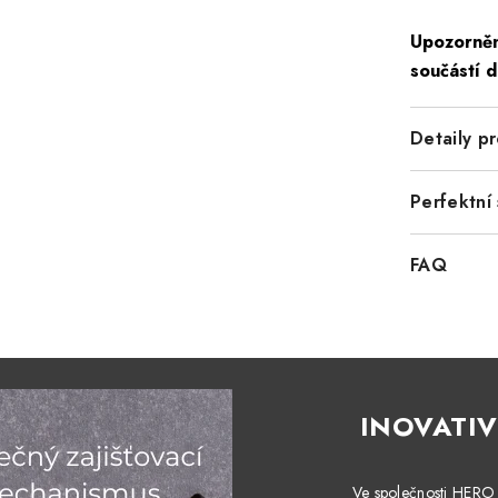
Upozorněn
součástí 
Detaily p
Perfektní 
FAQ
INOVATIV
Ve společnosti HERO 