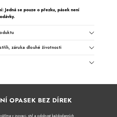
í: Jedná se pouze o přezku, pásek není
dodávky.
roduktu
střih, záruka dlouhé životnosti
NÍ OPASEK BEZ DÍREK
věříme v inovaci, styl a odolnost každodenních