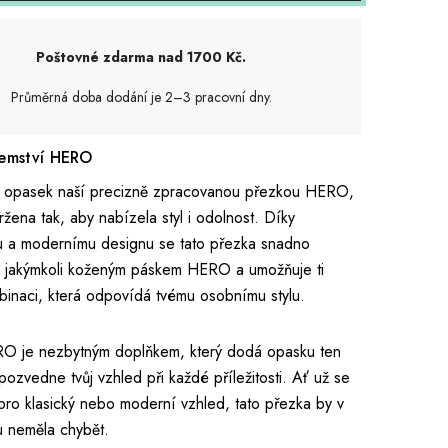
Poštovné zdarma nad 1700 Kč.
Průměrná doba dodání je 2–3 pracovní dny.
jemství HERO
ůj opasek naší precizně zpracovanou přezkou HERO,
ržena tak, aby nabízela styl i odolnost. Díky
u a modernímu designu se tato přezka snadno
s jakýmkoli koženým páskem HERO a umožňuje ti
mbinaci, která odpovídá tvému osobnímu stylu.
O je nezbytným doplňkem, který dodá opasku ten
 pozvedne tvůj vzhled při každé příležitosti. Ať už se
ro klasický nebo moderní vzhled, tato přezka by v
u neměla chybět.