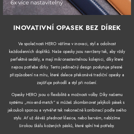
INOVATIVNÍ OPASEK BEZ DÍREK
Ve společnosti HERO věříme v inovaci, styl a odolnost
každodenních doplňků. Naše opasky jsou navrženy tak, aby vždy
perfektně seděly, a mají mikronastavitelnou kolejnici, díky které
nejsou potřeba dírky. Tento jedinečný design poskytuje přesné
přizpůsobení na míru, které dalece překonává tradiční opasky a
zajišťuje pohodlí a styl při nošení.
Opasky HERO jsou o flexibilitě a možnosti volby. Díky našemu
systému „mix-and-match“ si můžeš zkombinovat jakýkoli pásek s
jakoukoli sponou a vytvářet tak nekonečně kombinací podle svého
stylu. Ať už dáváš přednost klasice, nebo barvám, nabízíme
širokou škálu kožených pásků, které splní tvé potřeby.