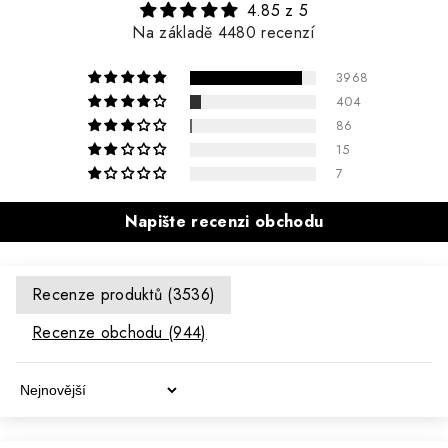
4.85 z 5
Na základě 4480 recenzí
3968
404
86
15
7
Napište recenzi obchodu
Recenze produktů (
3536
)
Recenze obchodu (
944
)
Sort By