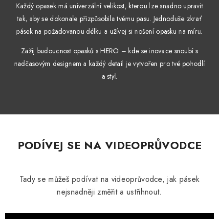
Každý opasek má univerzální velikost, kterou lze snadno upravit
tak, aby se dokonale přizpůsobila tvému pasu. Jednoduše zkrať
pásek na požadovanou délku a užívej si nošení opasku na míru.
Zažij budoucnost opasků s HERO – kde se inovace snoubí s
nadčasovým designem a každý detail je vytvořen pro tvé pohodlí
a styl.
PODÍVEJ SE NA VIDEOPRŮVODCE
Tady se můžeš podívat na videoprůvodce, jak pásek
nejsnadněji změřit a ustřihnout.