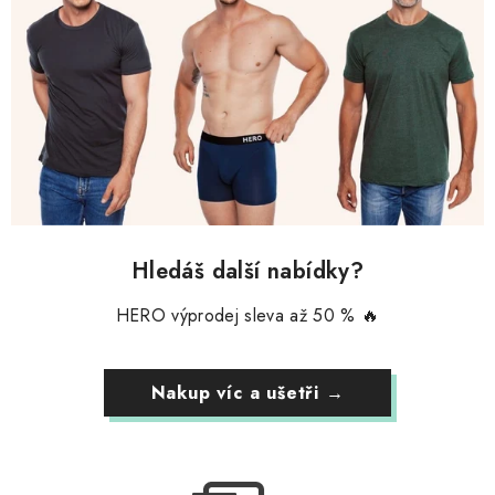
Hledáš další nabídky?
HERO výprodej sleva až 50 % 🔥
Nakup víc a ušetři →