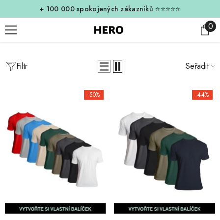
Přejít k obsahu
+ 100 000 spokojených zákazníků ⭐⭐⭐⭐⭐
0
0
pol
Filtr
Seřadit
-50%
-44%