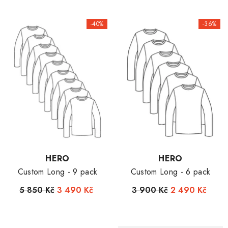
-40%
-36%
Dodavatel:
Dodavatel:
HERO
HERO
Custom Long - 9 pack
Custom Long - 6 pack
5 850 Kč
3 490 Kč
3 900 Kč
2 490 Kč