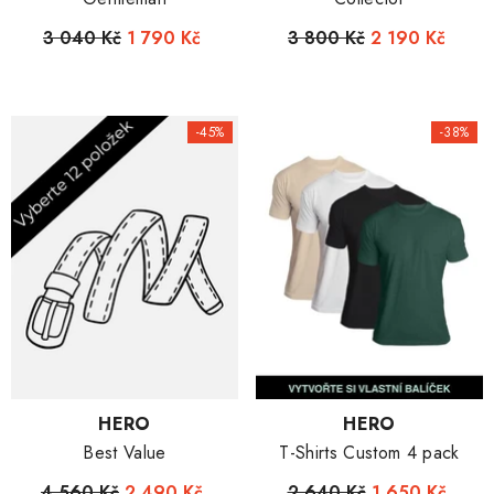
3 040 Kč
1 790 Kč
3 800 Kč
2 190 Kč
-45%
-38%
Dodavatel:
Dodavatel:
HERO
HERO
Best Value
T-Shirts Custom 4 pack
4 560 Kč
2 490 Kč
2 640 Kč
1 650 Kč